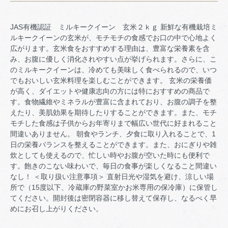
JAS有機認証 ミルキークイーン 玄米２ｋｇ 新鮮な有機栽培ミ
ルキークイーンの玄米が、モチモチの食感でお口の中で心地よく
広がります。玄米食をおすすめする理由は、豊富な栄養素を含
み、お腹に優しく消化されやすい点が挙げられます。さらに、こ
のミルキークイーンは、冷めても美味しく食べられるので、いつ
でもおいしい玄米料理を楽しむことができます。 玄米の栄養価
が高く、ダイエットや健康志向の方には特におすすめの商品で
す。食物繊維やミネラルが豊富に含まれており、お腹の調子を整
えたり、美肌効果を期待したりすることができます。また、モチ
モチした食感は子供からお年寄りまで幅広い世代に好まれること
間違いありません。 朝食やランチ、夕食に取り入れることで、1
日の栄養バランスを整えることができます。また、おにぎりや雑
炊としても使えるので、忙しい時やお腹が空いた時にも便利で
す。飽きのこない味わいで、毎日の食事が楽しくなること間違い
なし！ ＜取り扱い注意事項＞ 直射日光や湿気を避け、涼しい場
所で（15度以下、冷蔵庫の野菜室かお米専用の保冷庫）に保管し
てください。開封後は密閉容器に移し替えて保存し、なるべく早
めにお召し上がりください。